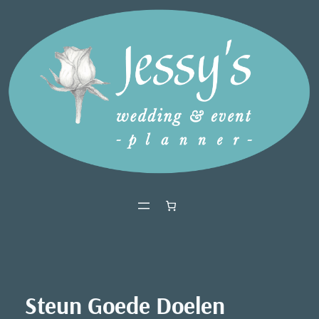
Ga
naar
de
inhoud
Steun Goede Doelen