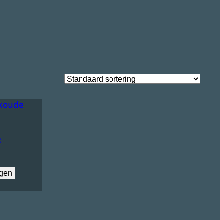
e
agen