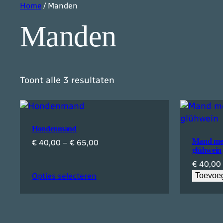
Home
/ Manden
Manden
Toont alle 3 resultaten
Hondenmand
Mand met 
Prijsklasse:
€
40,00
–
€
65,00
glühwein
€ 40,00
€
40,00
tot
€ 65,00
Opties selecteren
Toevoe