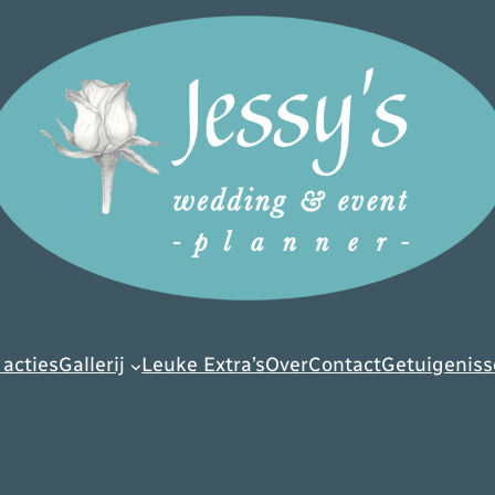
 acties
Gallerij
Leuke Extra’s
Over
Contact
Getuigenis