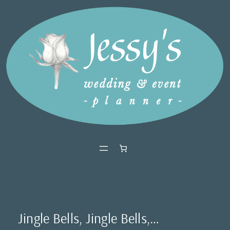
Ga
naar
de
inhoud
Jingle Bells, Jingle Bells,…