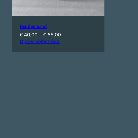
Hondenmand
Prijsklasse:
€
40,00
–
€
65,00
€ 40,00
Opties selecteren
tot
€ 65,00