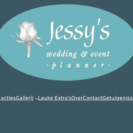
 acties
Gallerij
Leuke Extra’s
Over
Contact
Getuigenis