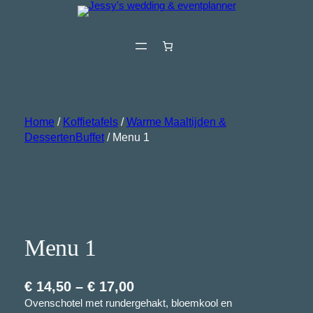
Ga
naar
de
inhoud
Home
/
Koffietafels
/
Warme Maaltijden &
DessertenBuffet
/ Menu 1
Menu 1
P
€
14,50
–
€
17,00
Ovenschotel met rundergehakt, bloemkool en
r