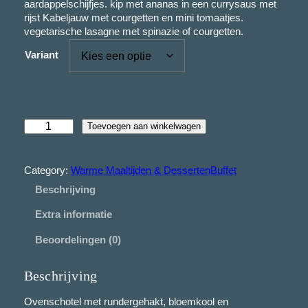
aardappelschijfjes. kip met ananas in een currysaus met
i
rijst Kabeljauw met courgetten en mini tomaatjes.
j
vegetarische lasagne met spinazie of courgetten.
s
Variant
k
l
a
M
s
Toevoegen aan winkelwagen
e
s
n
e
u
Category:
Warme Maaltijden & DessertenBuffet
1
:
Beschrijving
a
€
a
Extra informatie
n
t
Beoordelingen (0)
1
a
4
l
Beschrijving
,
5
Ovenschotel met rundergehakt, bloemkool en