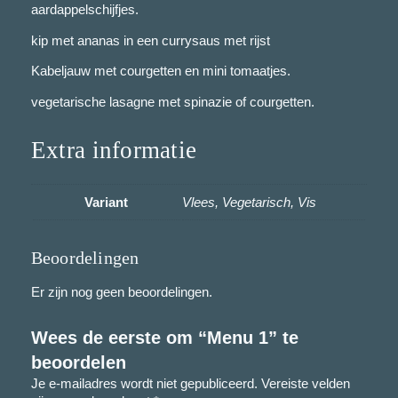
aardappelschijfjes.
0
t
kip met ananas in een currysaus met rijst
o
Kabeljauw met courgetten en mini tomaatjes.
t
vegetarische lasagne met spinazie of courgetten.
€
Extra informatie
1
7
Variant
Vlees, Vegetarisch, Vis
,
0
Beoordelingen
0
Er zijn nog geen beoordelingen.
Wees de eerste om “Menu 1” te
beoordelen
Je e-mailadres wordt niet gepubliceerd.
Vereiste velden