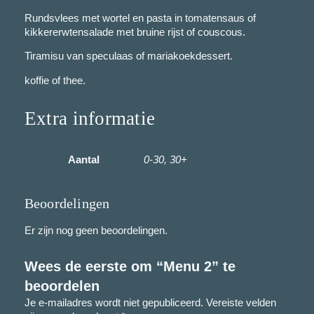
0
Rundsvlees met wortel en pasta in tomatensaus of
t
kikkererwtensalade met bruine rijst of couscous.
o
Tiramisu van speculaas of mariakoekdessert.
t
koffie of thee.
€
Extra informatie
3
4
Aantal
0-30, 30+
,
0
Beoordelingen
0
Er zijn nog geen beoordelingen.
Wees de eerste om “Menu 2” te
beoordelen
Je e-mailadres wordt niet gepubliceerd.
Vereiste velden