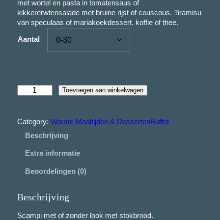
met wortel en pasta in tomatensaus of
i
kikkererwtensalade met bruine rijst of couscous. Tiramisu
j
van speculaas of mariakoekdessert. koffie of thee.
s
Aantal
k
l
a
M
s
Toevoegen aan winkelwagen
e
s
n
e
u
Category:
Warme Maaltijden & DessertenBuffet
2
:
Beschrijving
a
€
a
Extra informatie
n
t
Beoordelingen (0)
2
a
6
l
Beschrijving
,
5
Scampi met of zonder look met stokbrood.