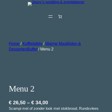
Ga
naar
de
inhoud
Home
/
Koffietafels
/
Warme Maaltijden &
DessertenBuffet
/ Menu 2
Menu 2
P
€
26,50
–
€
34,00
Scampi met of zonder look met stokbrood. Rundsvlees
r